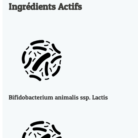
Ingrédients Actifs
Bifidobacterium animalis ssp. Lactis