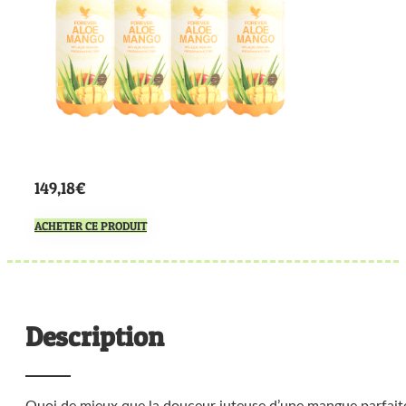
149,18€
ACHETER CE PRODUIT
Description
Quoi de mieux que la douceur juteuse d’une mangue parfai